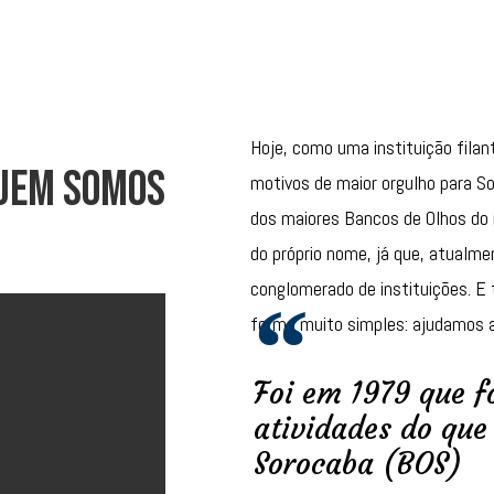
ssuímos uma ampla gama de
nvênios parceiros que dão
Agende sua consulta,
esso ao atendimento em suas
procedimento ou exame, pelo
idades, localizadas nas cidades
Convênio ou Particular
Hoje, como uma instituição filan
 Sorocaba.
uem Somos
motivos de maior orgulho para 
Saiba Mais
dos maiores Bancos de Olhos do 
Saiba Mais
do próprio nome, já que, atualm
conglomerado de instituições. E
forma muito simples: ajudamos 
Foi em 1979 que f
atividades do que 
Sorocaba (BOS)