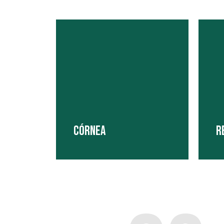
CÓRNEA
R
A 
O médico especialista em córnea
do
está capacitado para
se
diagnosticar e tratar doenças da