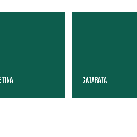
ETINA
CATARATA
especialidade Retina cuida de
enças que acometem o
Catarata é qualquer opacidade
gmento posterior do olho, que
cristalino, que é a lente natural