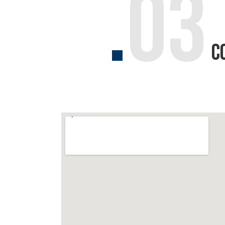
.
03
eng
córnea.
má
Saiba Mais
c