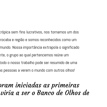
Uma das maneiras mais estilosas
e solidárias de contribuir com as
nossas campanhas é através do
trópica sem fins lucrativos, nos tornamos um dos
BOS Style, clique abaixo
Sorocaba e região e somos reconhecidos como um
Saiba Mais
mundo. Nossa importância extrapola o significado
ente, o grupo ao qual pertencemos reúne um
 todo o nosso trabalho pode ser resumido de uma
as pessoas a verem o mundo com outros olhos!
oram iniciadas as primeiras
viria a ser o Banco de Olhos de