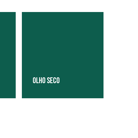
OLHO SECO
 no
O setor de Olho Seco atende aos
 do
pacientes acometidos por