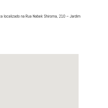
alterações da superfície ocular.
ca localizado na Rua Nabek Shiroma, 210 – Jardim
Saiba Mais