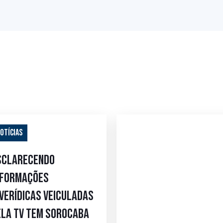
otícias
sclarecendo
nformações
nverídicas veiculadas
ela TV Tem Sorocaba