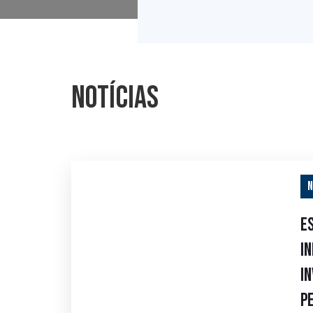
N
o
t
í
c
i
a
s
N
E
i
i
p