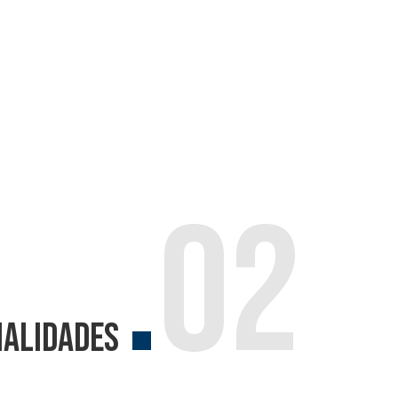
.
02
ialidades