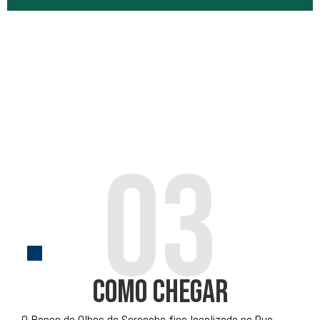
O setor de Olho Seco atende aos pacientes acometidos por
alterações da superfície ocular.
.
Saiba Mais
03
como chegar
O Banco de Olhos de Sorocaba fica localizado na Rua