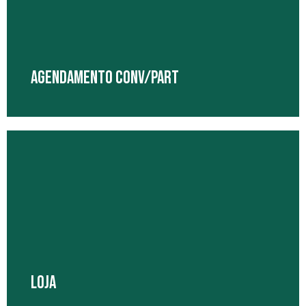
cidades de Sorocaba.
Saiba Mais
AGENDAMENTO CONV/PART
Agende sua consulta, procedimento ou exame, pelo Convênio
ou Particular
Saiba Mais
LOJA