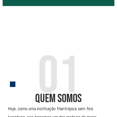
Uma das maneiras mais estilosas e solidárias de contribuir
com as nossas campanhas é através do BOS Style, clique
.
abaixo
01
Saiba Mais
Quem Somos
Hoje, como uma instituição filantrópica sem fins
lucrativos, nos tornamos um dos motivos de maior