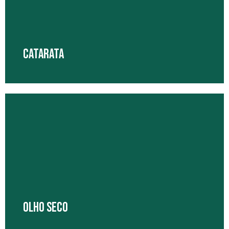
vítrio e a mácula.
Saiba Mais
CATARATA
Catarata é qualquer opacidade no cristalino, que é a lente
natural do olho.
Saiba Mais
OLHO SECO