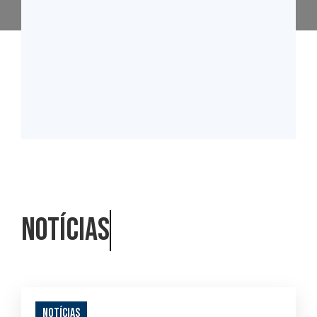
N
o
t
í
c
i
a
s
Notícias