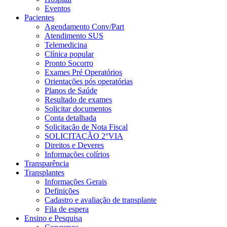
Eventos
Pacientes
Agendamento Conv/Part
Atendimento SUS
Telemedicina
Clínica popular
Pronto Socorro
Exames Pré Operatórios
Orientações pós operatórias
Planos de Saúde
Resultado de exames
Solicitar documentos
Conta detalhada
Solicitação de Nota Fiscal
SOLICITAÇÃO 2°VIA
Direitos e Deveres
Informações colírios
Transparência
Transplantes
Informações Gerais
Definições
Cadastro e avaliação de transplante
Fila de espera
Ensino e Pesquisa