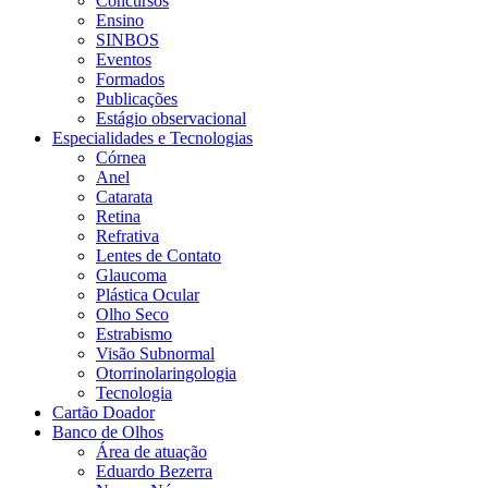
Concursos
Ensino
SINBOS
Eventos
Formados
Publicações
Estágio observacional
Especialidades e Tecnologias
Córnea
Anel
Catarata
Retina
Refrativa
Lentes de Contato
Glaucoma
Plástica Ocular
Olho Seco
Estrabismo
Visão Subnormal
Otorrinolaringologia
Tecnologia
Cartão Doador
Banco de Olhos
Área de atuação
Eduardo Bezerra