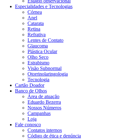
Estágio observacional
Especialidades e Tecnologias
Córnea
Anel
Catarata
Retina
Refrativa
Lentes de Contato
Glaucoma
Plástica Ocular
Olho Seco
Estrabismo
Visão Subnormal
Otorrinolaringologia
Tecnologia
Cartão Doador
Banco de Olhos
Área de atuação
Eduardo Bezerra
Nossos Números
Campanhas
Loja
Fale conosco
Contatos internos
Código de ética e denúncia