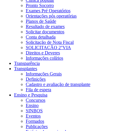
Clínica popular
Pronto Socorro
Exames Pré Operatórios
Orientações pós operatórias
Planos de Saúde
Resultado de exames
Solicitar documentos
Conta detalhada
Solicitação de Nota Fiscal
SOLICITAÇÃO 2°VIA
Direitos e Deveres
Informações colírios
Transparência
Transplantes
Informações Gerais
Definições
Cadastro e avaliação de transplante
Fila de espera
Ensino e Pesquisa
Concursos
Ensino
SINBOS
Eventos
Formados
Publicações