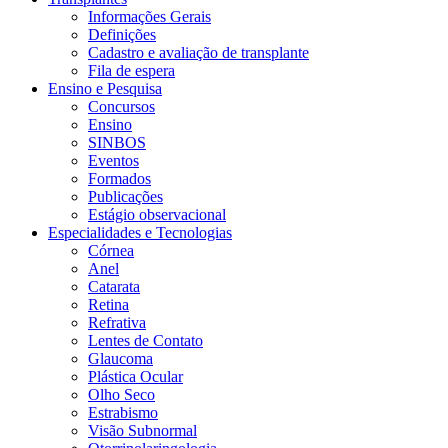
Informações Gerais
Definições
Cadastro e avaliação de transplante
Fila de espera
Ensino e Pesquisa
Concursos
Ensino
SINBOS
Eventos
Formados
Publicações
Estágio observacional
Especialidades e Tecnologias
Córnea
Anel
Catarata
Retina
Refrativa
Lentes de Contato
Glaucoma
Plástica Ocular
Olho Seco
Estrabismo
Visão Subnormal