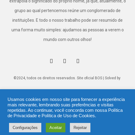
extrapola o significado do próprio nome, já que, atualmente, o
grupo ao qual pertencemos reúne um conglomerado de
instituições. E todo o nosso trabalho pode ser resumido de
uma forma muito simples: ajudamos as pessoas a verem o
mundo com outros olhos!
©2024, todos os direitos reservados. Site oficial BOS | Solved by
Usamos cookies em nosso site para fornecer a experiência
mais relevante, lembrando suas preferências e visitas
repetidas. Ao continuar, você concorda com nossa
Política
de Privacidade
e
Política de Uso de Cookies
.
Configurações
Aceitar
Rejeitar