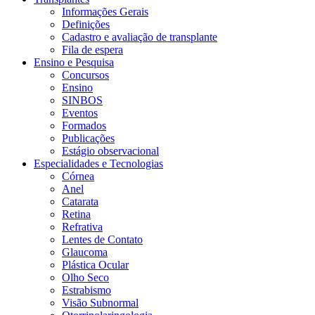
Informações Gerais
Definições
Cadastro e avaliação de transplante
Fila de espera
Ensino e Pesquisa
Concursos
Ensino
SINBOS
Eventos
Formados
Publicações
Estágio observacional
Especialidades e Tecnologias
Córnea
Anel
Catarata
Retina
Refrativa
Lentes de Contato
Glaucoma
Plástica Ocular
Olho Seco
Estrabismo
Visão Subnormal