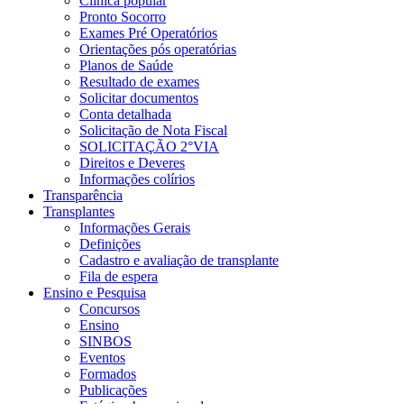
Clínica popular
Pronto Socorro
Exames Pré Operatórios
Orientações pós operatórias
Planos de Saúde
Resultado de exames
Solicitar documentos
Conta detalhada
Solicitação de Nota Fiscal
SOLICITAÇÃO 2°VIA
Direitos e Deveres
Informações colírios
Transparência
Transplantes
Informações Gerais
Definições
Cadastro e avaliação de transplante
Fila de espera
Ensino e Pesquisa
Concursos
Ensino
SINBOS
Eventos
Formados
Publicações