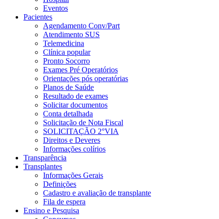
Eventos
Pacientes
Agendamento Conv/Part
Atendimento SUS
Telemedicina
Clínica popular
Pronto Socorro
Exames Pré Operatórios
Orientações pós operatórias
Planos de Saúde
Resultado de exames
Solicitar documentos
Conta detalhada
Solicitação de Nota Fiscal
SOLICITAÇÃO 2°VIA
Direitos e Deveres
Informações colírios
Transparência
Transplantes
Informações Gerais
Definições
Cadastro e avaliação de transplante
Fila de espera
Ensino e Pesquisa