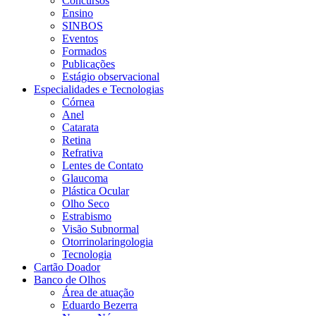
Concursos
Ensino
SINBOS
Eventos
Formados
Publicações
Estágio observacional
Especialidades e Tecnologias
Córnea
Anel
Catarata
Retina
Refrativa
Lentes de Contato
Glaucoma
Plástica Ocular
Olho Seco
Estrabismo
Visão Subnormal
Otorrinolaringologia
Tecnologia
Cartão Doador
Banco de Olhos
Área de atuação
Eduardo Bezerra