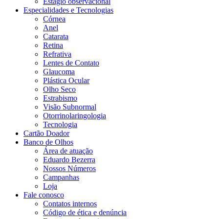
Estágio observacional
Especialidades e Tecnologias
Córnea
Anel
Catarata
Retina
Refrativa
Lentes de Contato
Glaucoma
Plástica Ocular
Olho Seco
Estrabismo
Visão Subnormal
Otorrinolaringologia
Tecnologia
Cartão Doador
Banco de Olhos
Área de atuação
Eduardo Bezerra
Nossos Números
Campanhas
Loja
Fale conosco
Contatos internos
Código de ética e denúncia