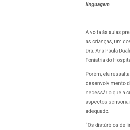
linguagem
A volta às aulas pr
as crianças, um do
Dra. Ana Paula Duali
Foniatria do Hospit
Porém, ela ressalt
desenvolvimento da
necessário que a cr
aspectos sensoriai
adequado.
“Os distúrbios de 