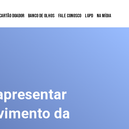
Cartão Doador
Banco de Olhos
Fale conosco
LGPD
Na mídia
apresentar
vimento da