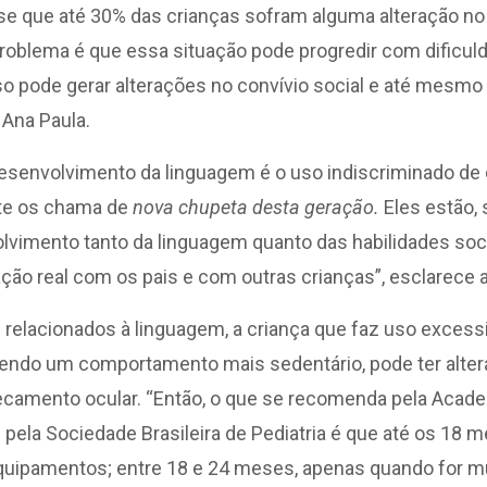
e que até 30% das crianças sofram alguma alteração n
problema é que essa situação pode progredir com dificul
o pode gerar alterações no convívio social e até mesmo n
. Ana Paula.
 desenvolvimento da linguagem é o uso indiscriminado de 
nte os chama de
nova chupeta desta geração.
Eles estão, 
lvimento tanto da linguagem quanto das habilidades soci
ção real com os pais e com outras crianças”, esclarece 
 relacionados à linguagem, a criança que faz uso excessi
tendo um comportamento mais sedentário, pode ter alte
ecamento ocular. “Então, o que se recomenda pela Acad
pela Sociedade Brasileira de Pediatria é que até os 18 
uipamentos; entre 18 e 24 meses, apenas quando for mu