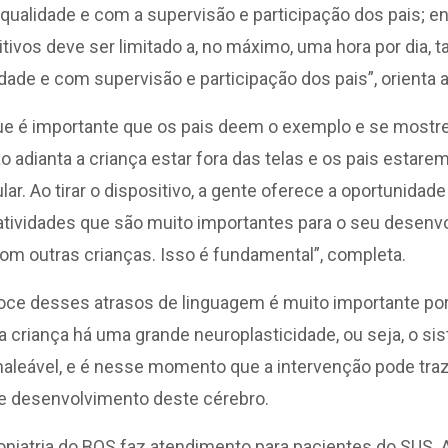
qualidade e com a supervisão e participação dos pais; ent
tivos deve ser limitado a, no máximo, uma hora por dia
idade e com supervisão e participação dos pais”, orienta a
e é importante que os pais deem o exemplo e se mostre
o adianta a criança estar fora das telas e os pais estar
ar. Ao tirar o dispositivo, a gente oferece a oportunidade
atividades que são muito importantes para o seu desen
 com outras crianças. Isso é fundamental”, completa.
oce desses atrasos de linguagem é muito importante po
a criança há uma grande neuroplasticidade, ou seja, o s
maleável, e é nesse momento que a intervenção pode tra
e desenvolvimento deste cérebro.
oniatria do BOS faz atendimento para pacientes do SUS. 