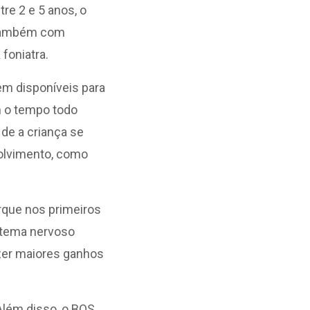
re 2 e 5 anos, o
, também com
 foniatra.
m disponíveis para
em o tempo todo
 de a criança se
volvimento, como
rque nos primeiros
istema nervoso
zer maiores ganhos
Além disso, o BOS