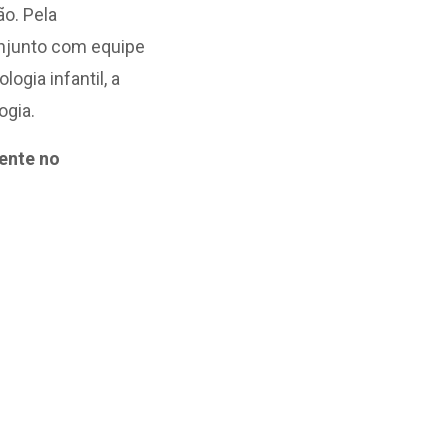
o. Pela
njunto com equipe
gia infantil, a
ogia.
mente no