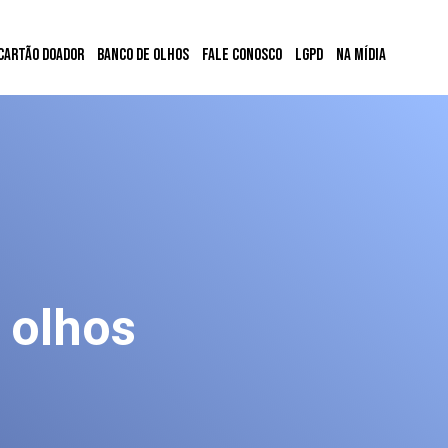
Cartão Doador
Banco de Olhos
Fale conosco
LGPD
Na mídia
 olhos