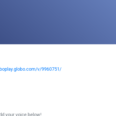
oboplay.globo.com/v/9960751/
d your voice below!