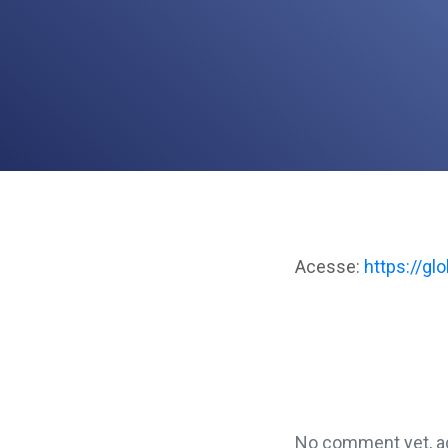
Acesse:
https://gl
No comment yet, ad