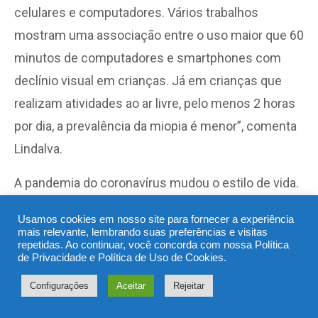
celulares e computadores. Vários trabalhos
mostram uma associação entre o uso maior que 60
minutos de computadores e smartphones com
declínio visual em crianças. Já em crianças que
realizam atividades ao ar livre, pelo menos 2 horas
por dia, a prevalência da miopia é menor”, comenta
Lindalva.
A pandemia do coronavírus mudou o estilo de vida.
Com maior tempo dentro de casa, adultos, jovens e
Usamos cookies em nosso site para fornecer a experiência
crianças ampliaram o período de exposição às
mais relevante, lembrando suas preferências e visitas
repetidas. Ao continuar, você concorda com nossa
Política
telas e, mesmo após o retorno à normalidade, uma
de Privacidade
e
Política de Uso de Cookies
.
parcela ainda mantém esse hábito. O problema já
Configurações
Aceitar
Rejeitar
era conhecido pelos especialistas, mas os